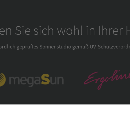
en Sie sich wohl in Ihrer 
ördlich geprüftes Sonnenstudio gemäß UV-Schutzverord
BeautySun Sonnenstudio in Hamburg und Lübeck. Alle Rec
w.facebook.com/
BeautySun.Fanpage
.
www.instagram