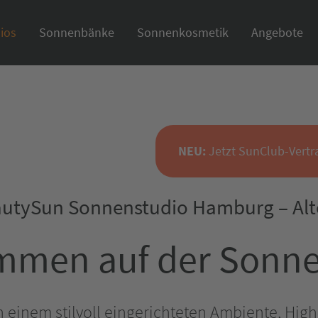
ios
Sonnenbänke
Sonnenkosmetik
Angebote
NEU:
Jetzt SunClub-Vertr
utySun Sonnenstudio Hamburg – Al
mmen auf der Sonne
n einem stilvoll eingerichteten Ambiente, Hi