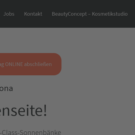
Jobs
Kontakt
BeautyConcept – Kosmetikstudio
ag ONLINE abschließen
tona
nseite!
gh-Class-Sonnenbänke