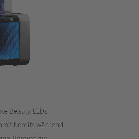
ote Beauty-LEDs
omit bereits während
gen-Bereich die