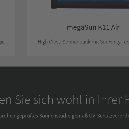
megaSun K11 Air
ie
High Class-Sonnenbank mit SunFinity Te
en Sie sich wohl in Ihrer 
ördlich geprüftes Sonnenstudio gemäß UV-Schutzverord