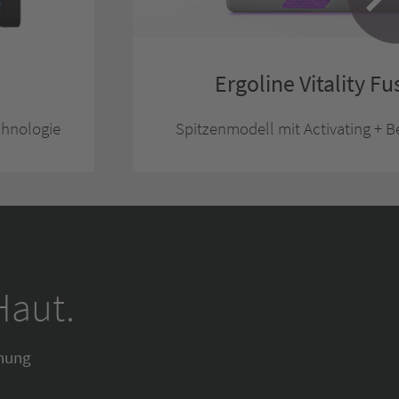
Ergoline Vitality Fu
chnologie
Spitzenmodell mit Activating + B
Haut.
nung