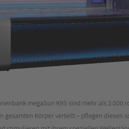
nnenbank megaSun K9S sind mehr als 2.000 r
n gesamten Körper verteilt – pflegen diesen s
d stimulieren mit ihrem speziellen Wellenlän