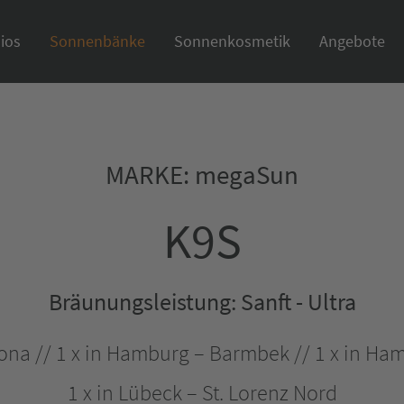
ios
Sonnenbänke
Sonnenkosmetik
Angebote
MARKE: megaSun
K9S
Bräunungsleistung: Sanft - Ultra
tona // 1 x in Hamburg – Barmbek // 1 x in Ha
1 x in Lübeck – St. Lorenz Nord