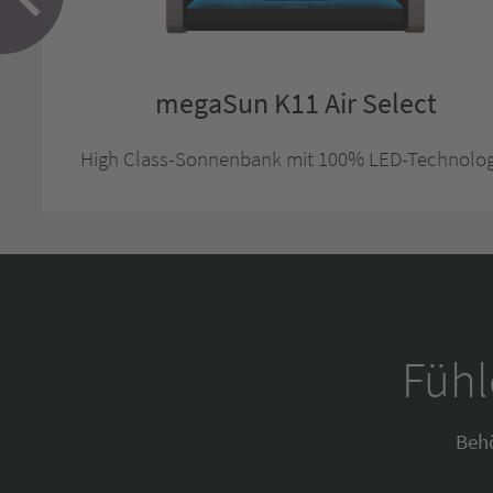
megaSun K11 Air Select
High Class-Sonnenbank mit 100% LED-Technolog
Fühl
Beh