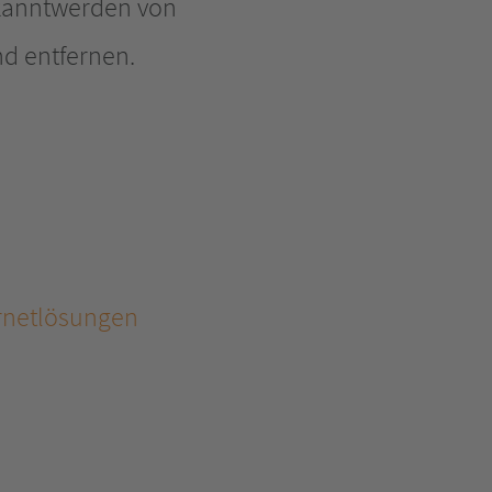
ekanntwerden von
d entfernen.
ernetlösungen