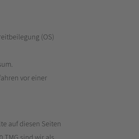
reitbeilegung (OS)
sum.
fahren vor einer
te auf diesen Seiten
0 TMG sind wir als