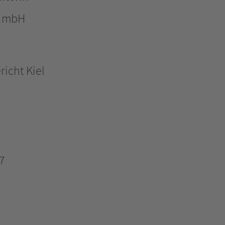
t mbH
icht Kiel
7